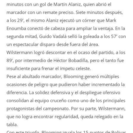
minutos con un gol de Martín Alaniz, quien abrió el
marcador con un remate preciso. Siete minutos después,
a los 29’, el mismo Alaniz ejecutó un córner que Mark
Enoumba conectó de cabeza para ampliar la ventaja. En la
segunda mitad, Guido Vadalá selló la goleada a los 57’ con
un espectacular disparo desde fuera del área.
Wilstermann logró descontar en el ocaso del partido, a los
89’, por intermedio de Héctor Bobadilla, pero el tanto fue
insuficiente para frenar el ímpetu celeste.
Pese al abultado marcador, Blooming generó múltiples
ocasiones de peligro que pudieron haber incrementado la
diferencia. La solidez defensiva y el despliegue ofensivo
consolidan al equipo cruceño como uno de los principales
protagonistas del campeonato. Por su parte, Wilstermann,
que no logra encontrar regularidad, queda relegado en la
tabla.
Con este triunfo, Blooming iguala los 15 puntos de Bolívar