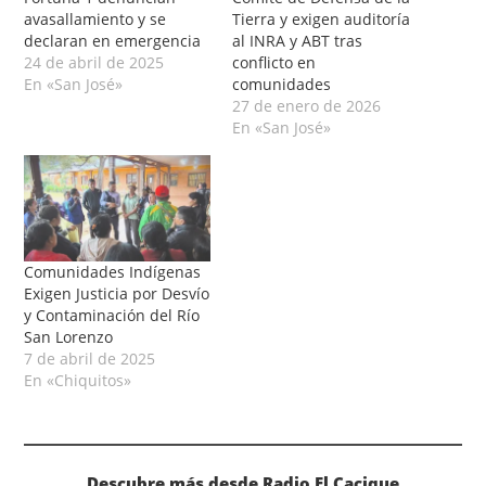
avasallamiento y se
Tierra y exigen auditoría
declaran en emergencia
al INRA y ABT tras
24 de abril de 2025
conflicto en
En «San José»
comunidades
27 de enero de 2026
En «San José»
Comunidades Indígenas
Exigen Justicia por Desvío
y Contaminación del Río
San Lorenzo
7 de abril de 2025
En «Chiquitos»
Descubre más desde Radio El Cacique