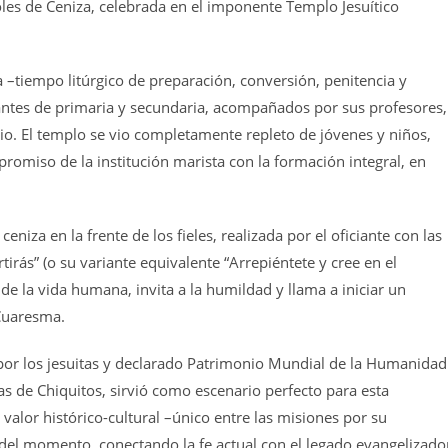
oles de Ceniza, celebrada en el imponente Templo Jesuítico
ma –tiempo litúrgico de preparación, conversión, penitencia y
iantes de primaria y secundaria, acompañados por sus profesores,
egio. El templo se vio completamente repleto de jóvenes y niños,
romiso de la institución marista con la formación integral, en
ceniza en la frente de los fieles, realizada por el oficiante con las
tirás” (o su variante equivalente “Arrepiéntete y cree en el
 de la vida humana, invita a la humildad y llama a iniciar un
 Cuaresma.
por los jesuitas y declarado Patrimonio Mundial de la Humanidad
s de Chiquitos, sirvió como escenario perfecto para esta
valor histórico-cultural –único entre las misiones por su
 del momento, conectando la fe actual con el legado evangelizado