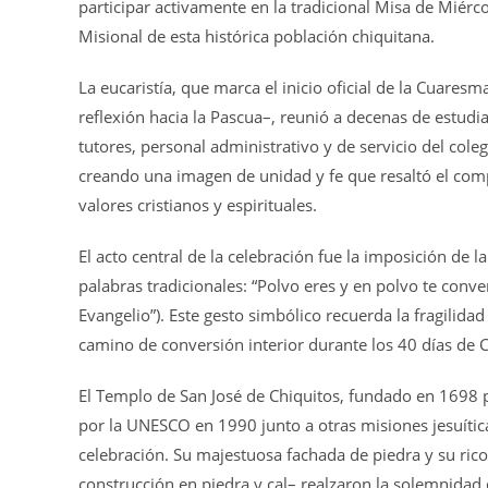
participar activamente en la tradicional Misa de Miérc
Misional de esta histórica población chiquitana.
La eucaristía, que marca el inicio oficial de la Cuares
reflexión hacia la Pascua–, reunió a decenas de estud
tutores, personal administrativo y de servicio del col
creando una imagen de unidad y fe que resaltó el comp
valores cristianos y espirituales.
El acto central de la celebración fue la imposición de la 
palabras tradicionales: “Polvo eres y en polvo te conver
Evangelio”). Este gesto simbólico recuerda la fragilidad
camino de conversión interior durante los 40 días de
El Templo de San José de Chiquitos, fundado en 1698 
por la UNESCO en 1990 junto a otras misiones jesuítica
celebración. Su majestuosa fachada de piedra y su rico 
construcción en piedra y cal– realzaron la solemnidad