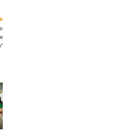
eo
de
a”