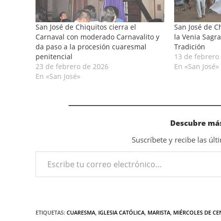
San José de Chiquitos cierra el
San José de Ch
Carnaval con moderado Carnavalito y
la Venia Sagra
da paso a la procesión cuaresmal
Tradición
penitencial
13 de febrero
23 de febrero de 2026
En «San José»
En «San José»
Descubre más
Suscríbete y recibe las úl
ETIQUETAS
:
CUARESMA
,
IGLESIA CATÓLICA
,
MARISTA
,
MIÉRCOLES DE CE