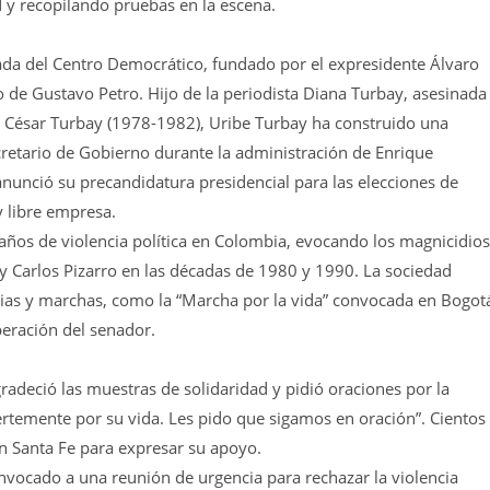
 y recopilando pruebas en la escena.
ada del Centro Democrático, fundado por el expresidente Álvaro
o de Gustavo Petro. Hijo de la periodista Diana Turbay, asesinada
lio César Turbay (1978-1982), Uribe Turbay ha construido una
ecretario de Gobierno durante la administración de Enrique
nunció su precandidatura presidencial para las elecciones de
 libre empresa.
 años de violencia política en Colombia, evocando los magnicidios
 y Carlos Pizarro en las décadas de 1980 y 1990. La sociedad
ias y marchas, como la “Marcha por la vida” convocada en Bogot
peración del senador.
radeció las muestras de solidaridad y pidió oraciones por la
rtemente por su vida. Les pido que sigamos en oración”. Cientos
n Santa Fe para expresar su apoyo.
onvocado a una reunión de urgencia para rechazar la violencia