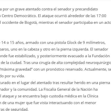
a por un grave atentado contra el senador y precandidato
 Centro Democrático. El ataque ocurrió alrededor de las 17:00
el occidente de Bogotá, mientras el senador participaba en un act
e 14 o 15 años, armado con una pistola Glock de 9 milímetros,
aros, uno en la cabeza y otro en la pierna izquierda. El senador
donde fue estabilizado, y posteriormente evacuado a la Fundación
de la ciudad. Tras una cirugía de alta complejidad neuroquirúrgi
e “máxima gravedad” con un pronóstico reservado. Actualmente, s
do por su vida.
urado en el lugar del atentado tras resultar herido en una pierna
enador y la comunidad. La Fiscalía General de la Nación ha
l ataque y se encuentra bajo custodia médica en la Clínica
ón de una mujer que fue vista interactuando con el menor
as de seguridad.