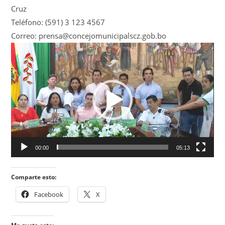
Cruz
Teléfono: (591) 3 123 4567
Correo:
prensa@concejomunicipalscz.gob.bo
Reproductor
de
vídeo
00:00
05:13
Comparte esto:
Facebook
X