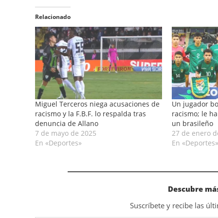
Relacionado
Miguel Terceros niega acusaciones de
Un jugador bo
racismo y la F.B.F. lo respalda tras
racismo; le h
denuncia de Allano
un brasileño
7 de mayo de 2025
27 de enero d
En «Deportes»
En «Deportes
Descubre más
Suscríbete y recibe las úl