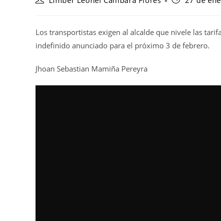
Limber Leonel Cambara Flores
27 de en
Los transportistas exigen al alcalde que nivele las tar
indefinido anunciado para el próximo 3 de febrero.
Jhoan Sebastian Mamiña Pereyra