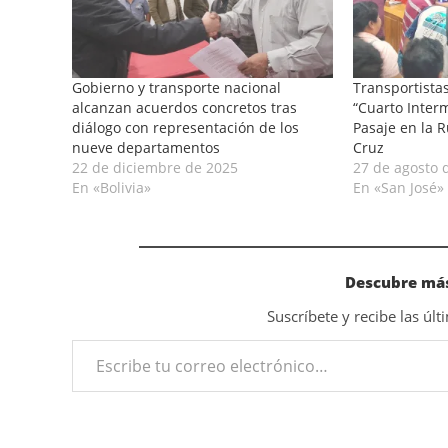
Gobierno y transporte nacional
Transportista
alcanzan acuerdos concretos tras
“Cuarto Interm
diálogo con representación de los
Pasaje en la R
nueve departamentos
Cruz
22 de diciembre de 2025
27 de agosto 
En «Bolivia»
En «San José»
Descubre más
Suscríbete y recibe las úl