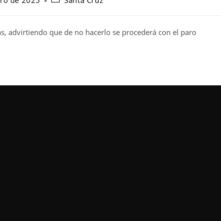
ero de 2025
Santa Cruz
ifas, advirtiendo que de no hacerlo se procederá con el paro