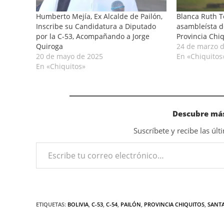
Humberto Mejía, Ex Alcalde de Pailón,
Blanca Ruth Te
Inscribe su Candidatura a Diputado
asambleísta d
por la C-53, Acompañando a Jorge
Provincia Chi
Quiroga
24 de marzo 
20 de mayo de 2025
En «Chiquitos
En «Chiquitos»
Descubre más
Suscríbete y recibe las úl
ETIQUETAS
:
BOLIVIA
,
C-53
,
C-54
,
PAILÓN
,
PROVINCIA CHIQUITOS
,
SANTA