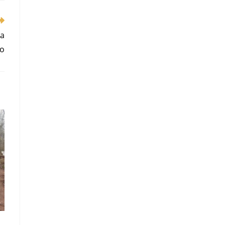
ta
vo