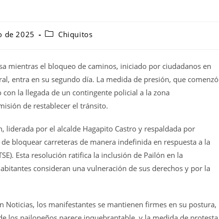
o de 2025
Chiquitos
nsa mientras el bloqueo de caminos, iniciado por ciudadanos en
toral, entra en su segundo día. La medida de presión, que comenzó
 con la llegada de un contingente policial a la zona
sión de restablecer el tránsito.
 liderada por el alcalde Hagapito Castro y respaldada por
ón de bloquear carreteras de manera indefinida en respuesta a la
). Esta resolución ratifica la inclusión de Pailón en la
habitantes consideran una vulneración de sus derechos y por la
ón Noticias, los manifestantes se mantienen firmes en su postura,
 de los pailoneños parece inquebrantable, y la medida de protesta