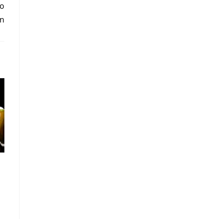
io
ón