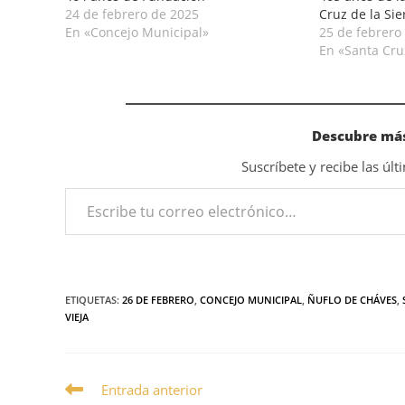
24 de febrero de 2025
Cruz de la Sie
En «Concejo Municipal»
25 de febrero
En «Santa Cru
Descubre más
Suscríbete y recibe las úl
ETIQUETAS
:
26 DE FEBRERO
,
CONCEJO MUNICIPAL
,
ÑUFLO DE CHÁVES
,
VIEJA
Entrada anterior